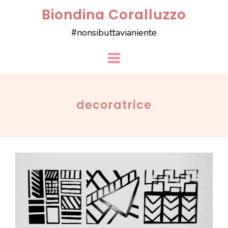
Skip
Biondina Coralluzzo
to
#nonsibuttavianiente
content
decoratrice