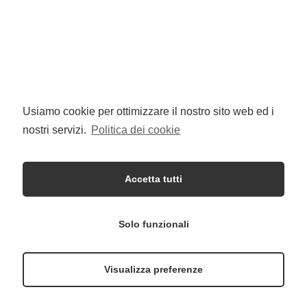
Navigazione
Avanti
articoli
Usiamo cookie per ottimizzare il nostro sito web ed i
nostri servizi.
Politica dei cookie
Accetta tutti
whatsapp
instagram
linkedin
mailto
Solo funzionali
Proudly powered by WordPress
|
Theme:
Ignis
by
Visualizza preferenze
aThemes.
|
Privacy Policy
|
Cookie Policy