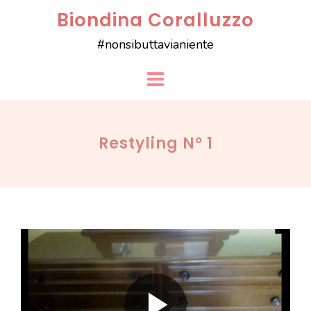
Skip
Biondina Coralluzzo
to
#nonsibuttavianiente
content
Restyling N° 1