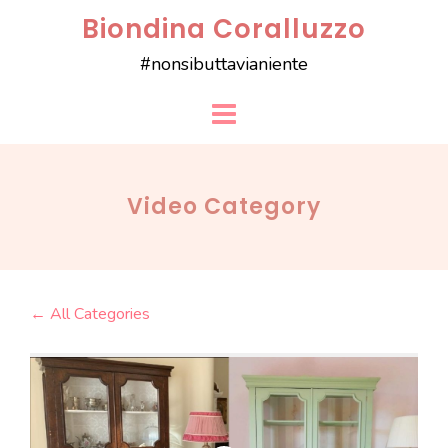
Skip
Biondina Coralluzzo
to
#nonsibuttavianiente
content
Video Category
← All Categories