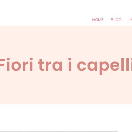
HOME
BLOG
I
Fiori tra i capell