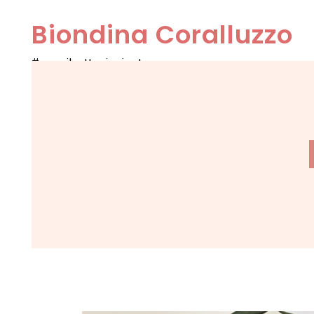
Skip
Biondina Coralluzzo
to
content
#nonsibuttavianiente