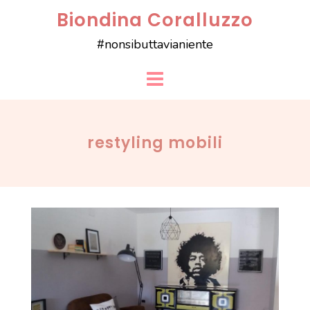
Skip
Biondina Coralluzzo
to
#nonsibuttavianiente
content
restyling mobili