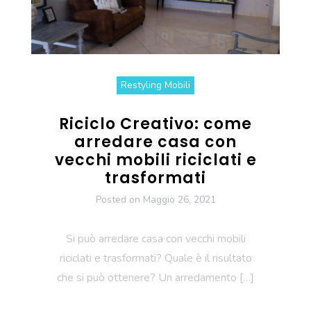
Restyling Mobili
Riciclo Creativo: come
arredare casa con
vecchi mobili riciclati e
trasformati
Posted on
Maggio 26, 2021
Si può arredare casa con vecchi mobili
riciclati e trasformati? Quale è il risultato
che si può ottenere? Un arredamento […]